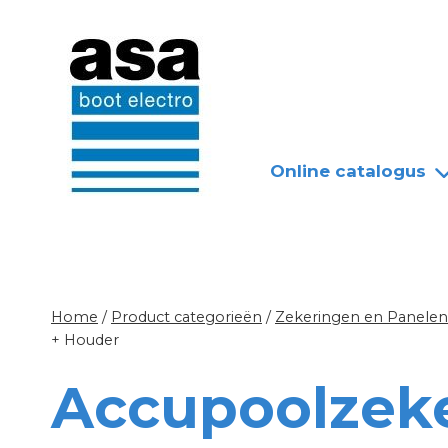
Doorgaan
Nieuws
Over ASA
naar
inhoud
Online catalogus
Home
/
Product categorieën
/
Zekeringen en Panelen
+ Houder
Accupoolzeke