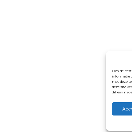
Om de beste
informatie 
met deze te
deze site v
dit een nad
Acc