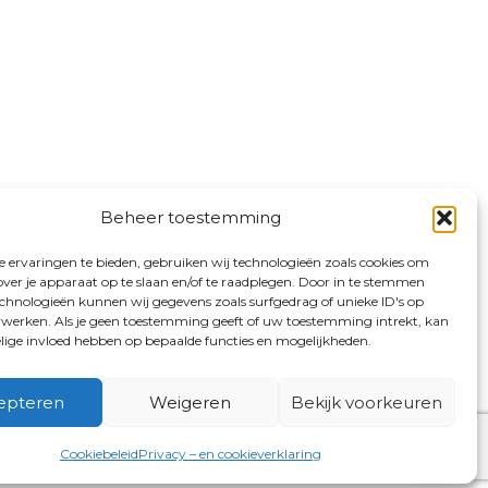
Beheer toestemming
 ervaringen te bieden, gebruiken wij technologieën zoals cookies om
over je apparaat op te slaan en/of te raadplegen. Door in te stemmen
chnologieën kunnen wij gegevens zoals surfgedrag of unieke ID's op
erwerken. Als je geen toestemming geeft of uw toestemming intrekt, kan
elige invloed hebben op bepaalde functies en mogelijkheden.
epteren
Weigeren
Bekijk voorkeuren
Cookiebeleid
Privacy – en cookieverklaring