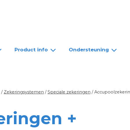
Team
Dealers
Contact
Product info
Ondersteuning
/
Zekeringsystemen
/
Speciale zekeringen
/
Accupoolzekeri
ringen +