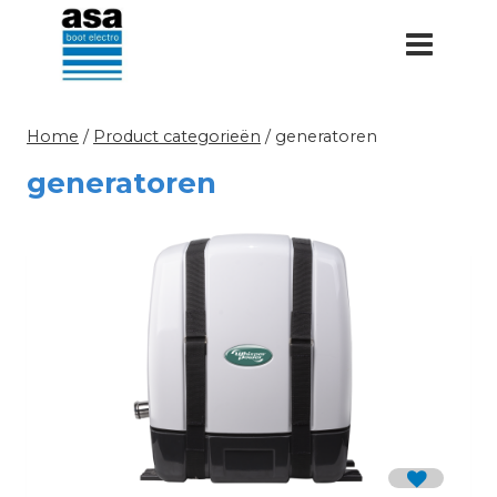
Doorgaan
naar
inhoud
Home
/
Product categorieën
/
generatoren
generatoren