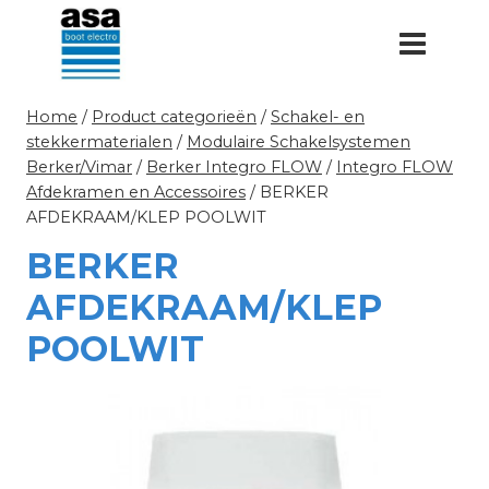
Doorgaan
naar
inhoud
Home
/
Product categorieën
/
Schakel- en
stekkermaterialen
/
Modulaire Schakelsystemen
Berker/Vimar
/
Berker Integro FLOW
/
Integro FLOW
Afdekramen en Accessoires
/
BERKER
AFDEKRAAM/KLEP POOLWIT
BERKER
AFDEKRAAM/KLEP
POOLWIT