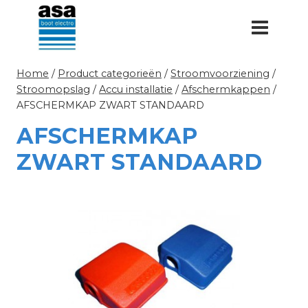
Doorgaan
naar
inhoud
Home
/
Product categorieën
/
Stroomvoorziening
/
Stroomopslag
/
Accu installatie
/
Afschermkappen
/
AFSCHERMKAP ZWART STANDAARD
AFSCHERMKAP
ZWART STANDAARD