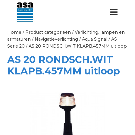
Doorgaan
naar
inhoud
Home
/
Product categorieën
/
Verlichting, lampen en
armaturen
/
Navigatieverlichting
/
Aqua Signal
/
AS
Serie 20
/
AS 20 RONDSCH.WIT KLAPB.457MM uitloop
AS 20 RONDSCH.WIT
KLAPB.457MM uitloop