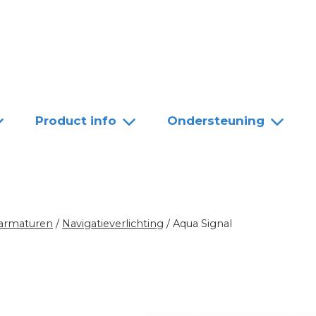
Team
Dealers
Contact
Product info
Ondersteuning
 armaturen
/
Navigatieverlichting
/
Aqua Signal