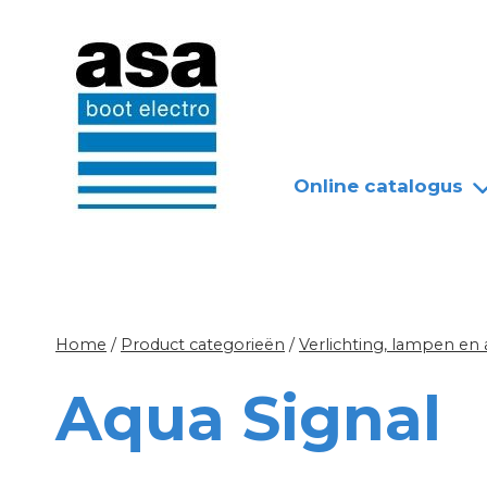
Doorgaan
Nieuws
Over ASA
naar
inhoud
Online catalogus
Home
/
Product categorieën
/
Verlichting, lampen en
Aqua Signal