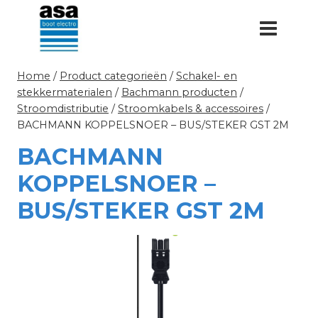
Doorgaan
naar
inhoud
Home
/
Product categorieën
/
Schakel- en
stekkermaterialen
/
Bachmann producten
/
Stroomdistributie
/
Stroomkabels & accessoires
/
BACHMANN KOPPELSNOER – BUS/STEKER GST 2M
BACHMANN
KOPPELSNOER –
BUS/STEKER GST 2M