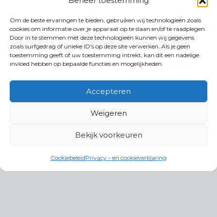
Beheer toestemming
Om de beste ervaringen te bieden, gebruiken wij technologieën zoals
cookies om informatie over je apparaat op te slaan en/of te raadplegen.
Door in te stemmen met deze technologieën kunnen wij gegevens
zoals surfgedrag of unieke ID's op deze site verwerken. Als je geen
toestemming geeft of uw toestemming intrekt, kan dit een nadelige
invloed hebben op bepaalde functies en mogelijkheden.
Accepteren
Weigeren
Bekijk voorkeuren
Cookiebeleid
Privacy – en cookieverklaring
Productgroepen
Antennes, Intercom, Audio en