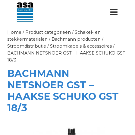
Doorgaan
naar
inhoud
Home
/
Product categorieën
/
Schakel- en
stekkermaterialen
/
Bachmann producten
/
Stroomdistributie
/
Stroomkabels & accessoires
/
BACHMANN NETSNOER GST – HAAKSE SCHUKO GST
18/3
BACHMANN
NETSNOER GST –
HAAKSE SCHUKO GST
18/3