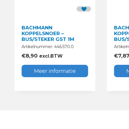
BACHMANN
BAC
KOPPELSNOER –
KOPP
BUS/STEKER GST 1M
BUS/
Artikelnummer: 446.570.0
Artikel
€
8,90
€
7,8
excl.BTW
Meer informatie