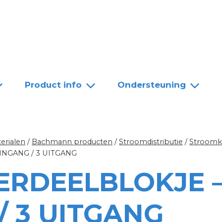
Team
Dealers
Contact
Product info
Ondersteuning
erialen
/
Bachmann producten
/
Stroomdistributie
/
Stroomk
INGANG / 3 UITGANG
RDEELBLOKJE 
/ 3 UITGANG