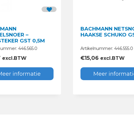
HMANN
BACHMANN NETSNO
ELSNOER –
HAAKSE SCHUKO G
STEKER GST 0,5M
nummer: 446.565.0
Artikelnummer: 446.555.0
7
€
15,06
excl.BTW
excl.BTW
Meer informatie
Meer informati