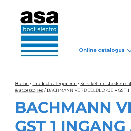
Doorgaan
Nieuws
Over ASA
naar
inhoud
Online catalogus
Home
/
Product categorieën
/
Schakel- en stekkermat
& accessoires
/
BACHMANN VERDEELBLOKJE – GST 1 
BACHMANN VE
GST 1 INGANG 