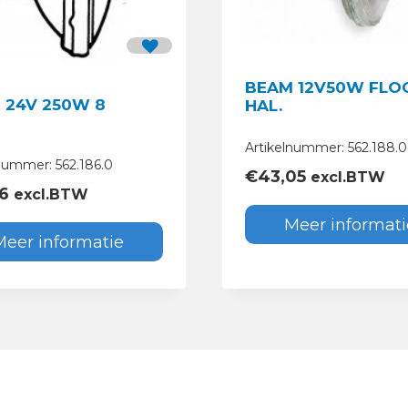
BEAM 12V50W FLO
 24V 250W 8
HAL.
Artikelnummer: 562.188.0
nummer: 562.186.0
€
43,05
excl.BTW
26
excl.BTW
Meer informati
Meer informatie