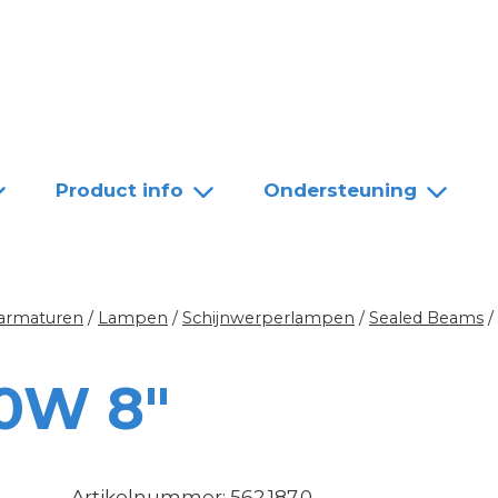
Team
Dealers
Contact
Product info
Ondersteuning
 armaturen
/
Lampen
/
Schijnwerperlampen
/
Sealed Beams
/
0W 8″
Artikelnummer: 562.187.0