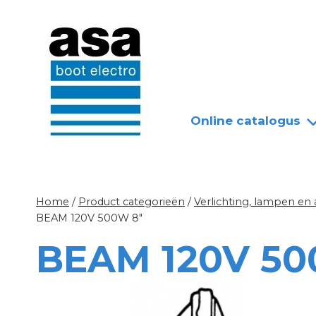
Doorgaan
Nieuws
Over ASA
naar
inhoud
Online catalogus
Home
/
Product categorieën
/
Verlichting, lampen en
BEAM 120V 500W 8″
BEAM 120V 50