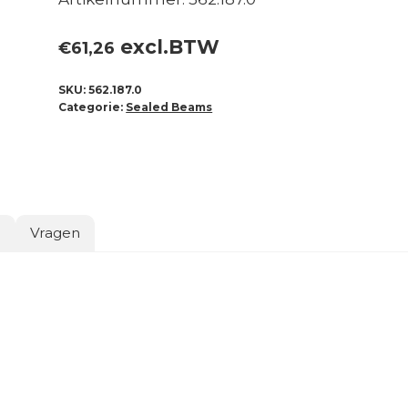
excl.BTW
€
61,26
SKU:
562.187.0
Categorie:
Sealed Beams
o
Vragen