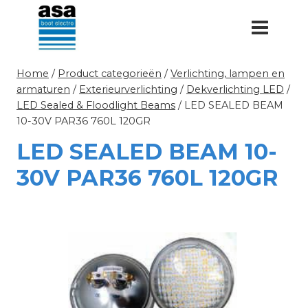
Doorgaan
naar
inhoud
Home
/
Product categorieën
/
Verlichting, lampen en
armaturen
/
Exterieurverlichting
/
Dekverlichting LED
/
LED Sealed & Floodlight Beams
/
LED SEALED BEAM
10-30V PAR36 760L 120GR
LED SEALED BEAM 10-
30V PAR36 760L 120GR