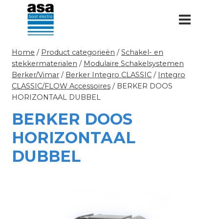
Doorgaan
naar
inhoud
Home
/
Product categorieën
/
Schakel- en
stekkermaterialen
/
Modulaire Schakelsystemen
Berker/Vimar
/
Berker Integro CLASSIC
/
Integro
CLASSIC/FLOW Accessoires
/
BERKER DOOS
HORIZONTAAL DUBBEL
BERKER DOOS
HORIZONTAAL
DUBBEL