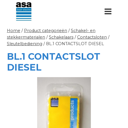
Doorgaan
naar
inhoud
Home
/
Product categorieën
/
Schakel- en
stekkermaterialen
/
Schakelaars
/
Contactsloten
/
Sleutelbediening
/
BL.1 CONTACTSLOT DIESEL
BL.1 CONTACTSLOT
DIESEL