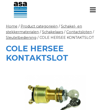
Doorgaan
naar
inhoud
Home
/
Product categorieën
/
Schakel- en
stekkermaterialen
/
Schakelaars
/
Contactsloten
/
Sleutelbediening
/
COLE HERSEE KONTAKTSLOT
COLE HERSEE
KONTAKTSLOT