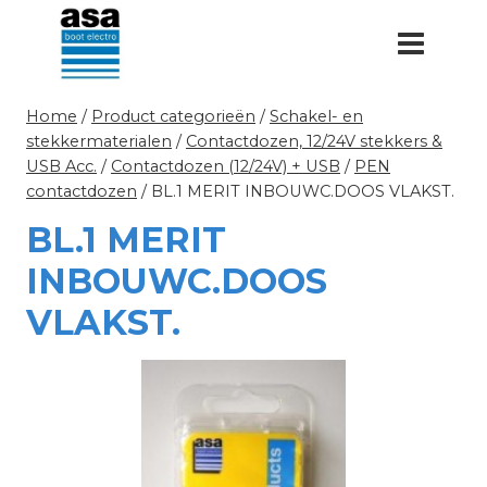
Doorgaan
naar
inhoud
Home
/
Product categorieën
/
Schakel- en
stekkermaterialen
/
Contactdozen, 12/24V stekkers &
USB Acc.
/
Contactdozen (12/24V) + USB
/
PEN
contactdozen
/
BL.1 MERIT INBOUWC.DOOS VLAKST.
BL.1 MERIT
INBOUWC.DOOS
VLAKST.