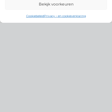
Bekijk voorkeuren
Cookiebeleid
Privacy – en cookieverklaring
Productgroepen
Antennes, Intercom, Audio en
Alarmsystemen
Electrisch en Hydraulisch aangedreven
systemen
Instrumenten, communicatie & monitoring
Kabels, aansluitmateriaal en accessoires
Lucht- en waterbehandeling,
(scheeps)installaties