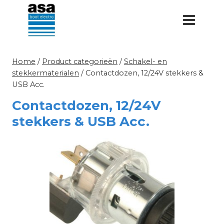
Doorgaan
naar
inhoud
Home
/
Product categorieën
/
Schakel- en
stekkermaterialen
/
Contactdozen, 12/24V stekkers &
USB Acc.
Contactdozen, 12/24V
stekkers & USB Acc.