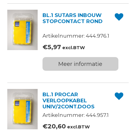
BL.1 SUTARS INBOUW
STOPCONTACT ROND
Artikelnummer: 444.976.1
€
5,97
excl.BTW
Meer informatie
BL.1 PROCAR
VERLOOPKABEL
UNIV/2CONT.DOOS
Artikelnummer: 444.957.1
€
20,60
excl.BTW