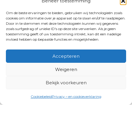
Beheer toestemming
Om de beste ervaringen te bieden, gebruiken wij technologieën zoals
cookies om informatie over je apparaat op te slaan en/of te raadplegen.
Door in te stemmen met deze technologieën kunnen wij gegevens
zoals surfgedrag of unieke ID's op deze site verwerken. Als je geen
toestemming geeft of uw toestemming intrekt, kan dit een nadelige
invloed hebben op bepaalde functies en mogelijkheden.
Accepteren
Weigeren
Bekijk voorkeuren
Cookiebeleid
Privacy – en cookieverklaring
Productgroepen
Antennes, Intercom, Audio en