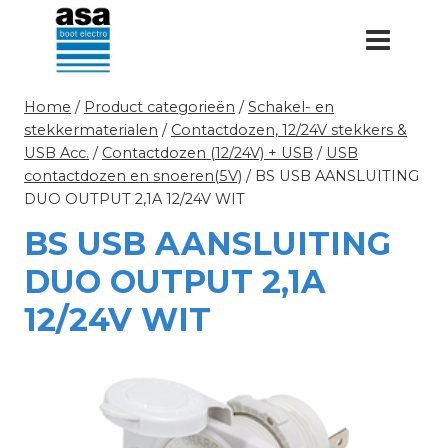
Doorgaan
naar
inhoud
Home
/
Product categorieën
/
Schakel- en
stekkermaterialen
/
Contactdozen, 12/24V stekkers &
USB Acc.
/
Contactdozen (12/24V) + USB
/
USB
contactdozen en snoeren(5V)
/
BS USB AANSLUITING
DUO OUTPUT 2,1A 12/24V WIT
BS USB AANSLUITING
DUO OUTPUT 2,1A
12/24V WIT