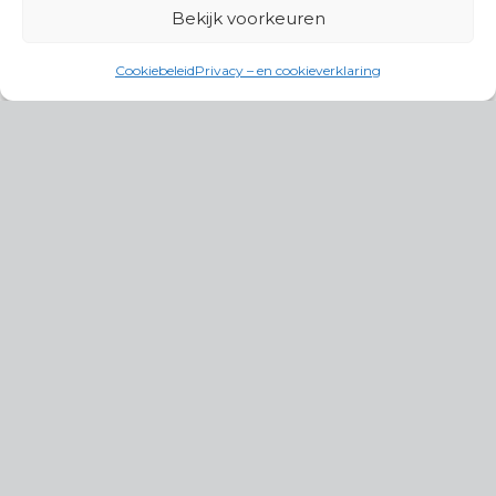
Bekijk voorkeuren
Cookiebeleid
Privacy – en cookieverklaring
Productgroepen
Antennes, Intercom, Audio en
Alarmsystemen
Electrisch en Hydraulisch aangedreven
systemen
Instrumenten, communicatie & monitoring
Kabels, aansluitmateriaal en accessoires
Lucht- en waterbehandeling,
(scheeps)installaties