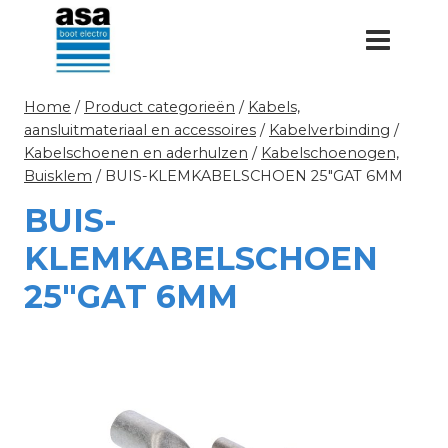
Doorgaan
naar
inhoud
Home
/
Product categorieën
/
Kabels,
aansluitmateriaal en accessoires
/
Kabelverbinding
/
Kabelschoenen en aderhulzen
/
Kabelschoenogen,
Buisklem
/
BUIS-KLEMKABELSCHOEN 25″GAT 6MM
BUIS-
KLEMKABELSCHOEN
25″GAT 6MM