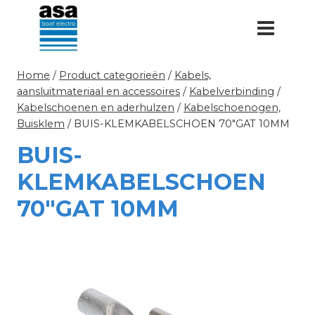
Doorgaan
naar
inhoud
Home
/
Product categorieën
/
Kabels,
aansluitmateriaal en accessoires
/
Kabelverbinding
/
Kabelschoenen en aderhulzen
/
Kabelschoenogen,
Buisklem
/
BUIS-KLEMKABELSCHOEN 70″GAT 10MM
BUIS-
KLEMKABELSCHOEN
70″GAT 10MM