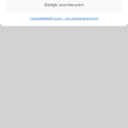
Bekijk voorkeuren
Cookiebeleid
Privacy – en cookieverklaring
Productgroepen
Antennes, Intercom, Audio en
Alarmsystemen
Electrisch en Hydraulisch aangedreven
systemen
Instrumenten, communicatie & monitoring
Kabels, aansluitmateriaal en accessoires
Lucht- en waterbehandeling,
(scheeps)installaties