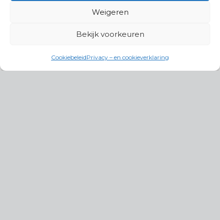
Weigeren
Bekijk voorkeuren
Cookiebeleid
Privacy – en cookieverklaring
Productgroepen
Antennes, Intercom, Audio en
Alarmsystemen
Electrisch en Hydraulisch aangedreven
systemen
Instrumenten, communicatie & monitoring
Kabels, aansluitmateriaal en accessoires
Lucht- en waterbehandeling,