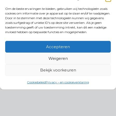
Om de beste ervaringen te bieden, gebruiken wij technologieën zoals
cookies om informatie over je apparaat op te slaan en/of te raadplegen.
Door in te stemmen met deze technologieën kunnen wij gegevens
zoals surfgedrag of unieke ID's op deze site verwerken. Als je geen
toestemming geeft of uw toestemming intrekt, kan dit een nadelige
invloed hebben op bepaalde functies en mogelijkheden.
Accepteren
Weigeren
Bekijk voorkeuren
Cookiebeleid
Privacy – en cookieverklaring
Productgroepen
Antennes, Intercom, Audio en