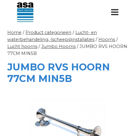
Doorgaan
naar
inhoud
Home
/
Product categorieën
/
Lucht- en
waterbehandeling, (scheeps)installaties
/
Hoorns
/
Lucht hoorns
/
Jumbo Hoorns
/
JUMBO RVS HOORN
77CM MIN5B
JUMBO RVS HOORN
77CM MIN5B