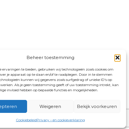
Beheer toestemming
 ervaringen te bieden, gebruiken wij technologieën zoals cookies om
over je apparaat op te slaan en/of te raadplegen. Door in te stemmen
chnologieën kunnen wij gegevens zoals surfgedrag of unieke ID's op
erwerken. Als je geen toestemming geeft of uw toestemming intrekt, kan
elige invloed hebben op bepaalde functies en mogelijkheden.
epteren
Weigeren
Bekijk voorkeuren
Cookiebeleid
Privacy – en cookieverklaring