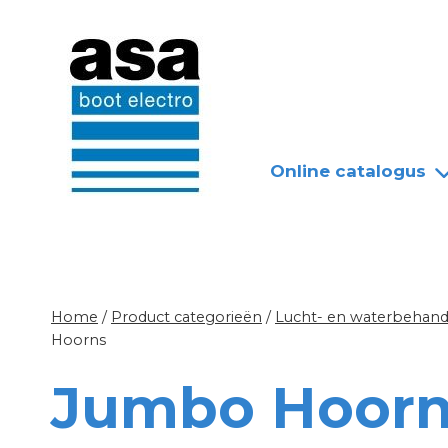
Doorgaan
Nieuws
Over ASA
naar
inhoud
Online catalogus
Home
/
Product categorieën
/
Lucht- en waterbehandel
Hoorns
Jumbo Hoorn