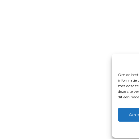
Om de beste
informatie 
met deze te
deze site v
dit een nad
Acc