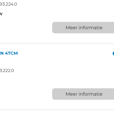
93.224.0
TW
Meer informatie
N 47CM
.222.0
W
Meer informatie