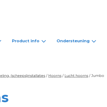
Team
Dealers
Contact
Product info
Ondersteuning
ing, (scheeps)installaties
/
Hoorns
/
Lucht hoorns
/
Jumbo
s