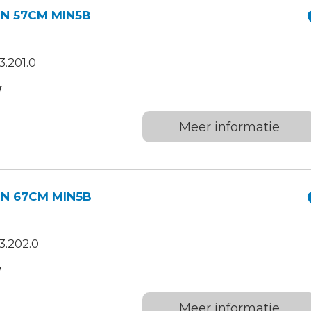
N 57CM MIN5B
.201.0
W
Meer informatie
N 67CM MIN5B
3.202.0
W
Meer informatie