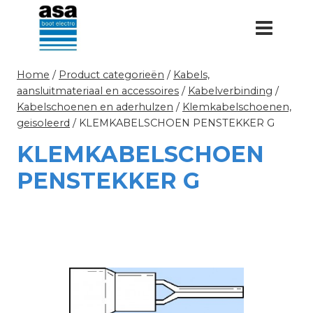
Doorgaan
naar
inhoud
Home
/
Product categorieën
/
Kabels,
aansluitmateriaal en accessoires
/
Kabelverbinding
/
Kabelschoenen en aderhulzen
/
Klemkabelschoenen,
geisoleerd
/
KLEMKABELSCHOEN PENSTEKKER G
KLEMKABELSCHOEN
PENSTEKKER G