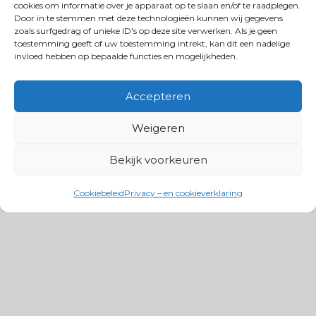
cookies om informatie over je apparaat op te slaan en/of te raadplegen.
Door in te stemmen met deze technologieën kunnen wij gegevens
zoals surfgedrag of unieke ID's op deze site verwerken. Als je geen
toestemming geeft of uw toestemming intrekt, kan dit een nadelige
invloed hebben op bepaalde functies en mogelijkheden.
Accepteren
Weigeren
Bekijk voorkeuren
Cookiebeleid
Privacy – en cookieverklaring
Productgroepen
Antennes, Intercom, Audio en
Alarmsystemen