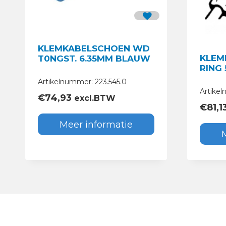
KLEMKABELSCHOEN WD
KLEM
T0NGST. 6.35MM BLAUW
RING
Artikelnummer: 223.545.0
Artikel
€
74,93
excl.BTW
€
81,1
Meer informatie