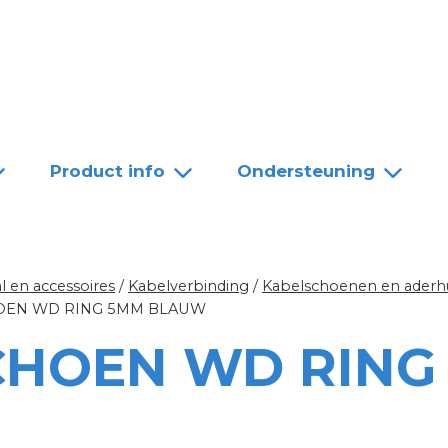
Team
Dealers
Contact
Product info
Ondersteuning
l en accessoires
/
Kabelverbinding
/
Kabelschoenen en aderh
OEN WD RING 5MM BLAUW
CHOEN WD RING