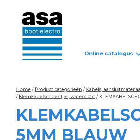
Doorgaan
Nieuws
Over ASA
naar
inhoud
Online catalogus
Home
/
Product categorieën
/
Kabels, aansluitmateriaa
/
Klemkabelschoentjes, waterdicht
/
KLEMKABELSCH
KLEMKABELS
5MM BLAUW