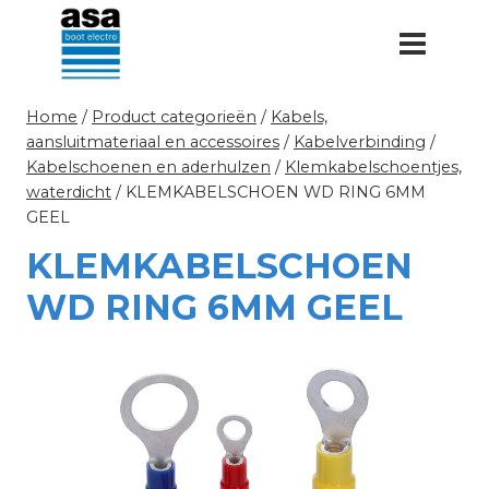
Doorgaan
naar
inhoud
Home
/
Product categorieën
/
Kabels,
aansluitmateriaal en accessoires
/
Kabelverbinding
/
Kabelschoenen en aderhulzen
/
Klemkabelschoentjes,
waterdicht
/
KLEMKABELSCHOEN WD RING 6MM
GEEL
KLEMKABELSCHOEN
WD RING 6MM GEEL