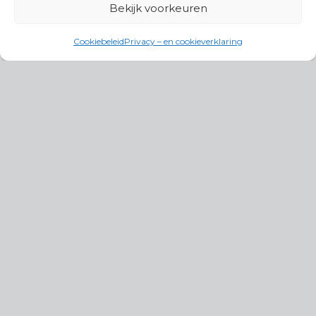
Bekijk voorkeuren
Cookiebeleid
Privacy – en cookieverklaring
Productgroepen
Antennes, Intercom, Audio en
Alarmsystemen
Electrisch en Hydraulisch aangedreven
systemen
Instrumenten, communicatie & monitoring
Kabels, aansluitmateriaal en accessoires
Lucht- en waterbehandeling,
(scheeps)installaties
Schakel- en stekkermaterialen