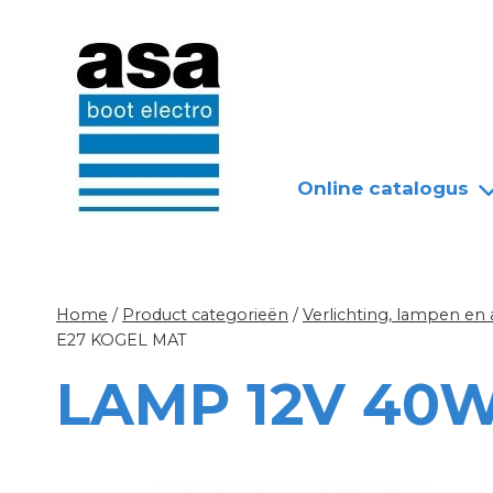
Doorgaan
Nieuws
Over ASA
naar
inhoud
Online catalogus
Home
/
Product categorieën
/
Verlichting, lampen en
E27 KOGEL MAT
LAMP 12V 40W