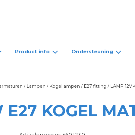
Team
Dealers
Contact
Product info
Ondersteuning
 armaturen
/
Lampen
/
Kogellampen
/
E27 fitting
/
LAMP 12V
 E27 KOGEL MA
Artikelnummer: 560.123.0