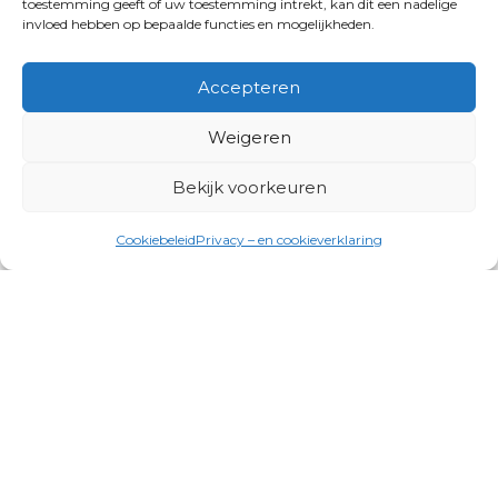
toestemming geeft of uw toestemming intrekt, kan dit een nadelige
invloed hebben op bepaalde functies en mogelijkheden.
Accepteren
Weigeren
Bekijk voorkeuren
Cookiebeleid
Privacy – en cookieverklaring
Productgroepen
Antennes, Intercom, Audio en
Alarmsystemen
Electrisch en Hydraulisch aangedreven
systemen