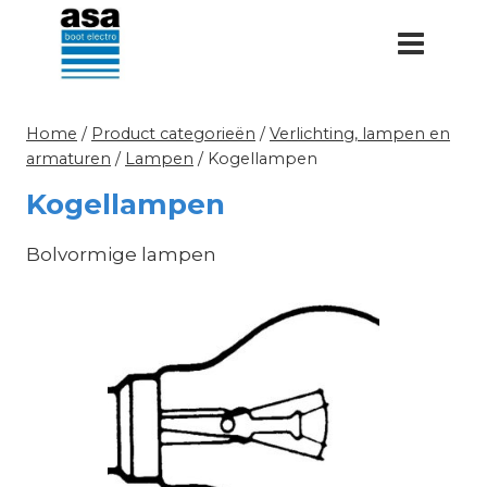
Doorgaan
naar
inhoud
Home
/
Product categorieën
/
Verlichting, lampen en
armaturen
/
Lampen
/
Kogellampen
Kogellampen
Bolvormige lampen