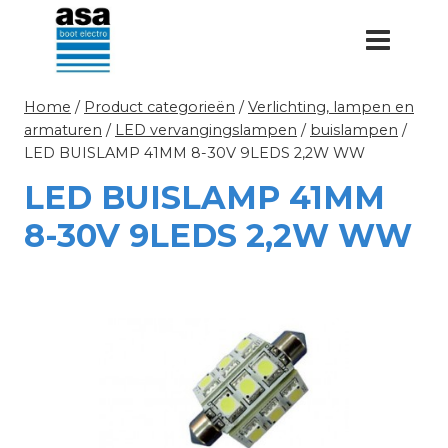
Doorgaan
naar
inhoud
Home
/
Product categorieën
/
Verlichting, lampen en
armaturen
/
LED vervangingslampen
/
buislampen
/
LED BUISLAMP 41MM 8-30V 9LEDS 2,2W WW
LED BUISLAMP 41MM
8-30V 9LEDS 2,2W WW