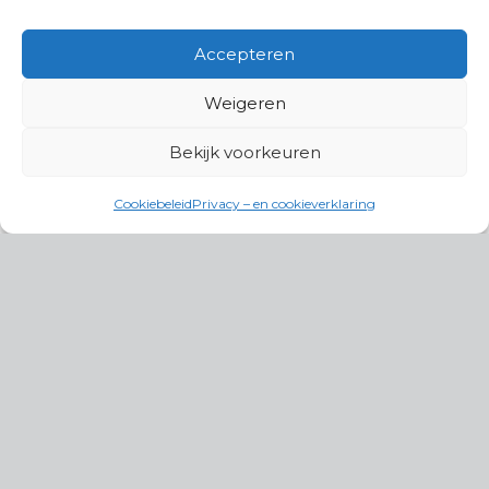
Accepteren
Weigeren
Bekijk voorkeuren
Cookiebeleid
Privacy – en cookieverklaring
Productgroepen
Antennes, Intercom, Audio en
Alarmsystemen
Electrisch en Hydraulisch aangedreven
systemen
Instrumenten, communicatie & monitoring