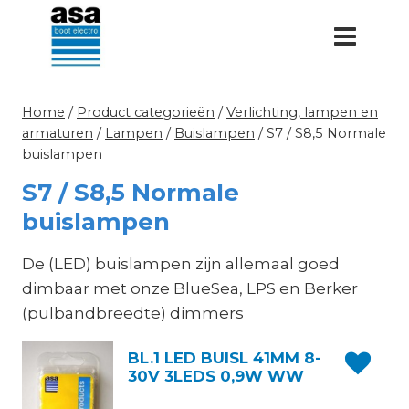
Doorgaan
naar
inhoud
Home
/
Product categorieën
/
Verlichting, lampen en
armaturen
/
Lampen
/
Buislampen
/
S7 / S8,5 Normale
buislampen
S7 / S8,5 Normale
buislampen
De (LED) buislampen zijn allemaal goed
dimbaar met onze BlueSea, LPS en Berker
(pulbandbreedte) dimmers
BL.1 LED BUISL 41MM 8-
30V 3LEDS 0,9W WW