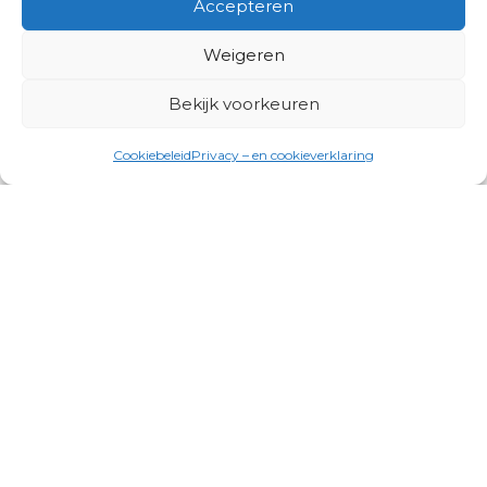
Accepteren
Weigeren
Bekijk voorkeuren
Cookiebeleid
Privacy – en cookieverklaring
Productgroepen
Antennes, Intercom, Audio en
Alarmsystemen
Electrisch en Hydraulisch aangedreven
systemen
Instrumenten, communicatie & monitoring
Kabels, aansluitmateriaal en accessoires