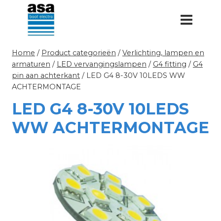
Doorgaan
naar
inhoud
Home
/
Product categorieën
/
Verlichting, lampen en
armaturen
/
LED vervangingslampen
/
G4 fitting
/
G4
pin aan achterkant
/
LED G4 8-30V 10LEDS WW
ACHTERMONTAGE
LED G4 8-30V 10LEDS
WW ACHTERMONTAGE