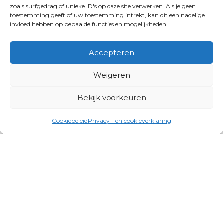
zoals surfgedrag of unieke ID's op deze site verwerken. Als je geen
toestemming geeft of uw toestemming intrekt, kan dit een nadelige
invloed hebben op bepaalde functies en mogelijkheden.
Accepteren
Weigeren
Bekijk voorkeuren
Cookiebeleid
Privacy – en cookieverklaring
Productgroepen
Antennes, Intercom, Audio en
Alarmsystemen
Electrisch en Hydraulisch aangedreven