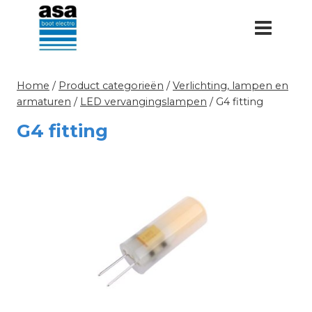
Doorgaan
naar
inhoud
Home
/
Product categorieën
/
Verlichting, lampen en
armaturen
/
LED vervangingslampen
/
G4 fitting
G4 fitting