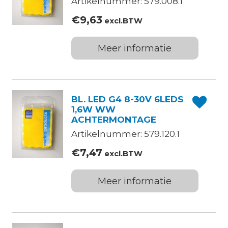
Artikelnummer: 579.008.1
€
9,63
excl.BTW
Meer informatie
BL. LED G4 8-30V 6LEDS
1,6W WW
ACHTERMONTAGE
Artikelnummer: 579.120.1
€
7,47
excl.BTW
Meer informatie