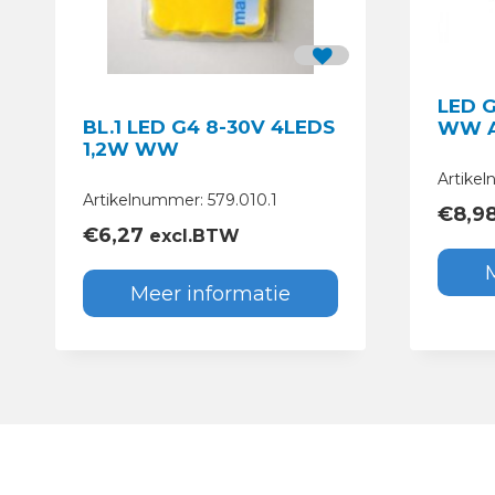
LED G
BL.1 LED G4 8-30V 4LEDS
WW 
1,2W WW
Artikel
Artikelnummer: 579.010.1
€
8,9
€
6,27
excl.BTW
Meer informatie