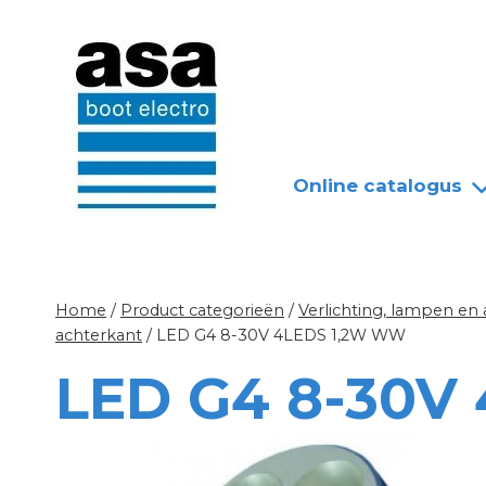
Doorgaan
Nieuws
Over ASA
naar
inhoud
Online catalogus
Home
/
Product categorieën
/
Verlichting, lampen en
achterkant
/
LED G4 8-30V 4LEDS 1,2W WW
LED G4 8-30V