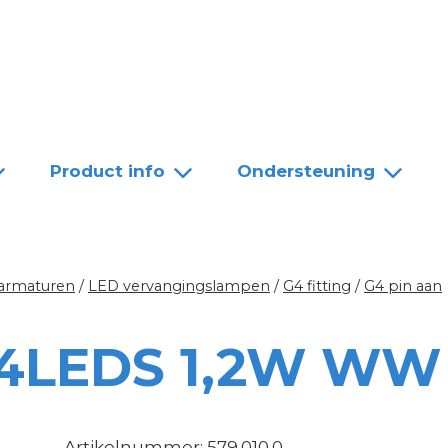
Team
Dealers
Contact
Product info
Ondersteuning
 armaturen
/
LED vervangingslampen
/
G4 fitting
/
G4 pin aan
 4LEDS 1,2W WW
Artikelnummer: 579.010.0