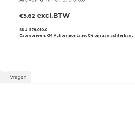
excl.BTW
€
5,62
SKU:
579.010.0
Categorieën:
G4 Achtermontage
,
G4 pin aan achterkant
o
Vragen