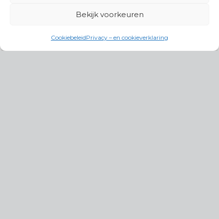
Bekijk voorkeuren
Cookiebeleid
Privacy – en cookieverklaring
Productgroepen
Antennes, Intercom, Audio en
Alarmsystemen
Electrisch en Hydraulisch aangedreven
systemen
Instrumenten, communicatie & monitoring
Kabels, aansluitmateriaal en accessoires
Lucht- en waterbehandeling,
(scheeps)installaties