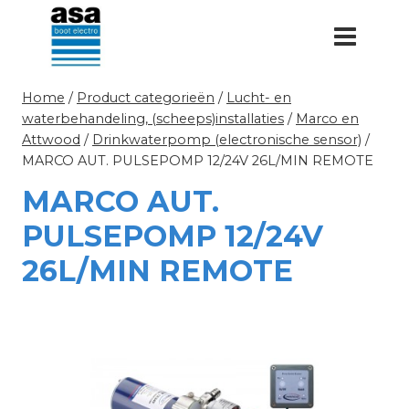
Doorgaan
naar
inhoud
Home
/
Product categorieën
/
Lucht- en
waterbehandeling, (scheeps)installaties
/
Marco en
Attwood
/
Drinkwaterpomp (electronische sensor)
/
MARCO AUT. PULSEPOMP 12/24V 26L/MIN REMOTE
MARCO AUT.
PULSEPOMP 12/24V
26L/MIN REMOTE