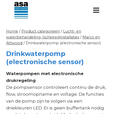
Doorgaan
naar
inhoud
Home
/
Product categorieën
/
Lucht- en
waterbehandeling, (scheeps)installaties
/
Marco en
Attwood
/
Drinkwaterpomp (electronische sensor)
Drinkwaterpomp
(electronische sensor)
Waterpompen met electronische
drukregeling
De pompsensor controleert continu de druk,
flow, stroomopname en voltage. De functies
van de pomp zijn te volgen via een
driekleuren LED. Er is geen buffertank nodig