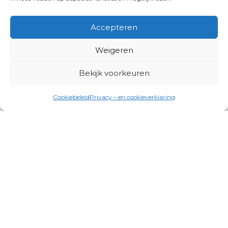
Accepteren
Weigeren
Bekijk voorkeuren
Cookiebeleid
Privacy – en cookieverklaring
Productgroepen
Antennes, Intercom, Audio en
Alarmsystemen
Electrisch en Hydraulisch aangedreven
systemen
Instrumenten, communicatie & monitoring