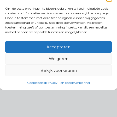
Om de beste ervaringen te bieden, gebruiken wij technologieën zoals
cookies om informatie over je apparaat op te slaan en/of te raadplegen.
Door in te stemmen met deze technologieën kunnen wij gegevens
zoals surfgedrag of unieke ID's op deze site verwerken. Als je geen
toestemming geeft of uw toestemming intrekt, kan dit een nadelige
invloed hebben op bepaalde functies en mogelijkheden.
Accepteren
Weigeren
Bekijk voorkeuren
Cookiebeleid
Privacy – en cookieverklaring
Productgroepen
Antennes, Intercom, Audio en