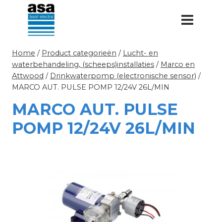
Doorgaan
naar
inhoud
Home
/
Product categorieën
/
Lucht- en
waterbehandeling, (scheeps)installaties
/
Marco en
Attwood
/
Drinkwaterpomp (electronische sensor)
/
MARCO AUT. PULSE POMP 12/24V 26L/MIN
MARCO AUT. PULSE
POMP 12/24V 26L/MIN