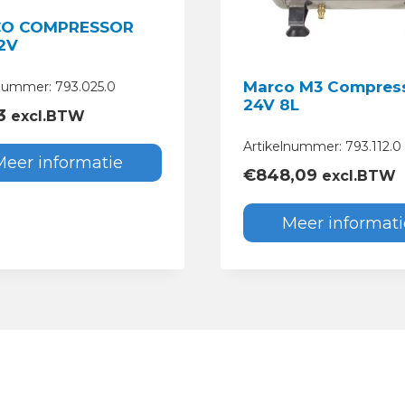
O COMPRESSOR
2V
Marco M3 Compres
lnummer: 793.025.0
24V 8L
3
excl.BTW
Artikelnummer: 793.112.0
Meer informatie
€
848,09
excl.BTW
Meer informati