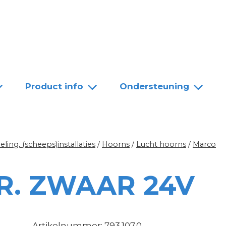
Team
Dealers
Contact
Product info
Ondersteuning
ing, (scheeps)installaties
/
Hoorns
/
Lucht hoorns
/
Marco
. ZWAAR 24V
Artikelnummer: 793.107.0