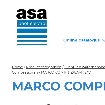
Doorgaan
Nieuws
Over ASA
naar
inhoud
Online catalogus
Home
/
Product categorieën
/
Lucht- en waterbehandel
Compressoren
/
MARCO COMPR. ZWAAR 24V
MARCO COMPR