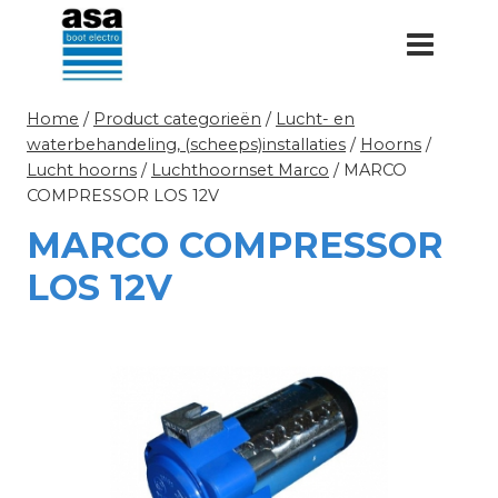
Doorgaan
naar
inhoud
Home
/
Product categorieën
/
Lucht- en
waterbehandeling, (scheeps)installaties
/
Hoorns
/
Lucht hoorns
/
Luchthoornset Marco
/
MARCO
COMPRESSOR LOS 12V
MARCO COMPRESSOR
LOS 12V