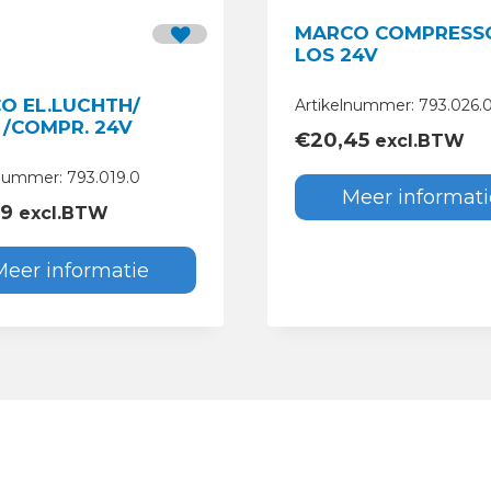
MARCO COMPRESS
LOS 24V
O EL.LUCHTH/
Artikelnummer: 793.026.
 /COMPR. 24V
€
20,45
excl.BTW
lnummer: 793.019.0
Meer informati
59
excl.BTW
Meer informatie