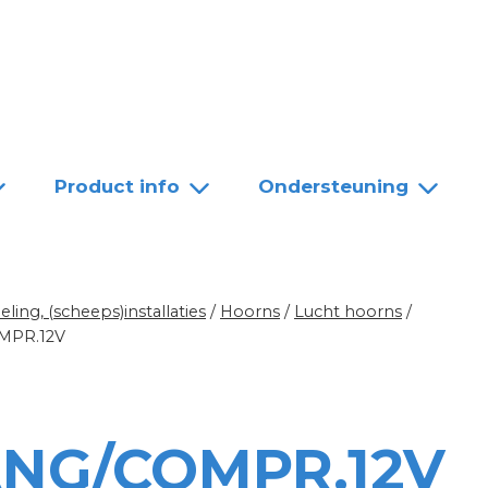
Team
Dealers
Contact
Product info
Ondersteuning
ing, (scheeps)installaties
/
Hoorns
/
Lucht hoorns
/
MPR.12V
ANG/COMPR.12V