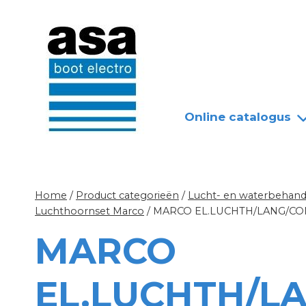
Doorgaan
Nieuws
Over ASA
naar
inhoud
Online catalogus
Home
/
Product categorieën
/
Lucht- en waterbehandel
Luchthoornset Marco
/
MARCO EL.LUCHTH/LANG/CO
MARCO
EL.LUCHTH/L