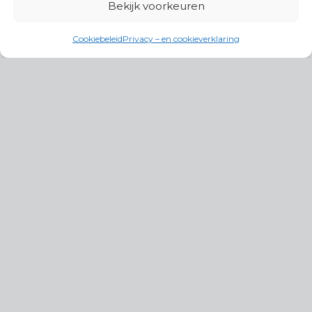
Bekijk voorkeuren
Cookiebeleid
Privacy – en cookieverklaring
Productgroepen
Antennes, Intercom, Audio en
Alarmsystemen
Electrisch en Hydraulisch aangedreven
systemen
Instrumenten, communicatie & monitoring
Kabels, aansluitmateriaal en accessoires
Lucht- en waterbehandeling,
(scheeps)installaties
Schakel- en stekkermaterialen