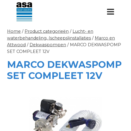
Doorgaan
naar
inhoud
Home
/
Product categorieën
/
Lucht- en
waterbehandeling, (scheeps)installaties
/
Marco en
Attwood
/
Dekwaspompen
/
MARCO DEKWASPOMP
SET COMPLEET 12V
MARCO DEKWASPOMP
SET COMPLEET 12V