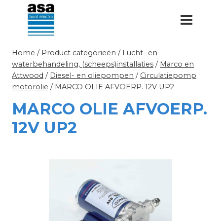
Doorgaan
naar
inhoud
Home
/
Product categorieën
/
Lucht- en
waterbehandeling, (scheeps)installaties
/
Marco en
Attwood
/
Diesel- en oliepompen
/
Circulatiepomp
motorolie
/
MARCO OLIE AFVOERP. 12V UP2
MARCO OLIE AFVOERP.
12V UP2