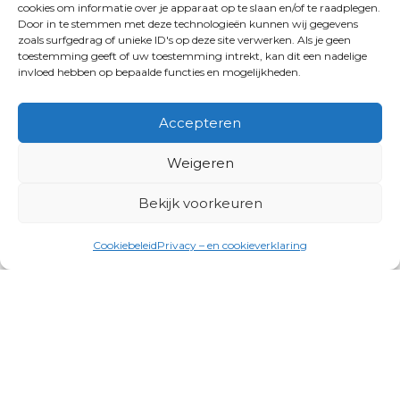
cookies om informatie over je apparaat op te slaan en/of te raadplegen.
Door in te stemmen met deze technologieën kunnen wij gegevens
zoals surfgedrag of unieke ID's op deze site verwerken. Als je geen
toestemming geeft of uw toestemming intrekt, kan dit een nadelige
invloed hebben op bepaalde functies en mogelijkheden.
Accepteren
Weigeren
Bekijk voorkeuren
Cookiebeleid
Privacy – en cookieverklaring
Productgroepen
Antennes, Intercom, Audio en
Alarmsystemen