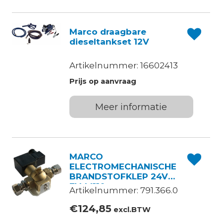
Marco draagbare
dieseltankset 12V
Artikelnummer: 16602413
Prijs op aanvraag
Meer informatie
MARCO
ELECTROMECHANISCHE
BRANDSTOFKLEP 24V
EV-M110
Artikelnummer: 791.366.0
€
124,85
excl.BTW