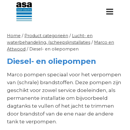
Doorgaan
naar
inhoud
Home
/
Product categorieën
/
Lucht- en
waterbehandeling, (scheeps)installaties
/
Marco en
Attwood
/
Diesel- en oliepompen
Diesel- en oliepompen
Marco pompen speciaal voor het verpompen
van (schrale) brandstoffen. Deze pompen zijn
geschikt voor zowel service doeleinden, als
permanente installatie om bijvoorbeeld
dagtanks te vullen of het jacht te trimmen
door brandstof van de ene naar de andere
tank te verpompen.