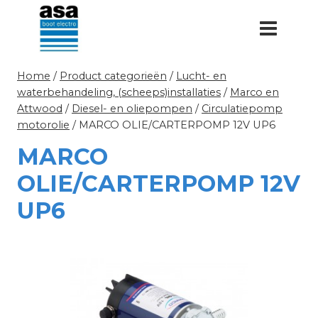
Doorgaan
naar
inhoud
Home
/
Product categorieën
/
Lucht- en
waterbehandeling, (scheeps)installaties
/
Marco en
Attwood
/
Diesel- en oliepompen
/
Circulatiepomp
motorolie
/
MARCO OLIE/CARTERPOMP 12V UP6
MARCO
OLIE/CARTERPOMP 12V
UP6