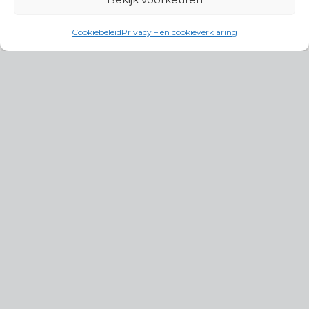
Cookiebeleid
Privacy – en cookieverklaring
Productgroepen
Antennes, Intercom, Audio en
Alarmsystemen
Electrisch en Hydraulisch aangedreven
systemen
Instrumenten, communicatie & monitoring
Kabels, aansluitmateriaal en accessoires
Lucht- en waterbehandeling,
(scheeps)installaties
Schakel- en stekkermaterialen