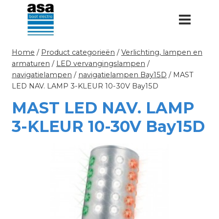
Doorgaan
naar
inhoud
Home
/
Product categorieën
/
Verlichting, lampen en
armaturen
/
LED vervangingslampen
/
navigatielampen
/
navigatielampen Bay15D
/
MAST
LED NAV. LAMP 3-KLEUR 10-30V Bay15D
MAST LED NAV. LAMP
3-KLEUR 10-30V Bay15D