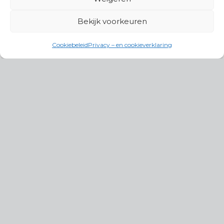
Bekijk voorkeuren
Cookiebeleid
Privacy – en cookieverklaring
Productgroepen
Antennes, Intercom, Audio en
Alarmsystemen
Electrisch en Hydraulisch aangedreven
systemen
Instrumenten, communicatie & monitoring
Kabels, aansluitmateriaal en accessoires
Lucht- en waterbehandeling,
(scheeps)installaties