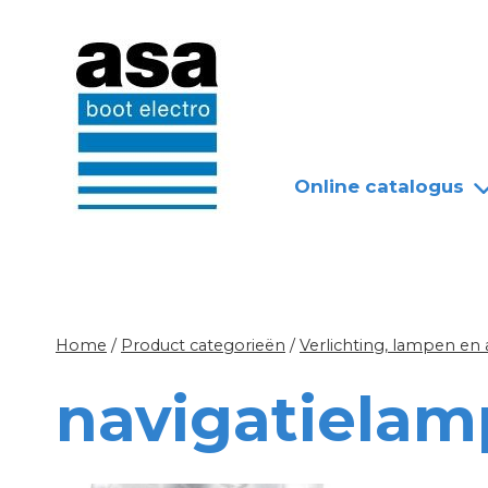
Doorgaan
Nieuws
Over ASA
naar
inhoud
Online catalogus
Home
/
Product categorieën
/
Verlichting, lampen en
navigatiela