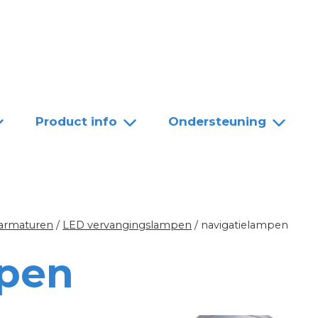
Team
Dealers
Contact
Product info
Ondersteuning
 armaturen
/
LED vervangingslampen
/
navigatielampen
mpen