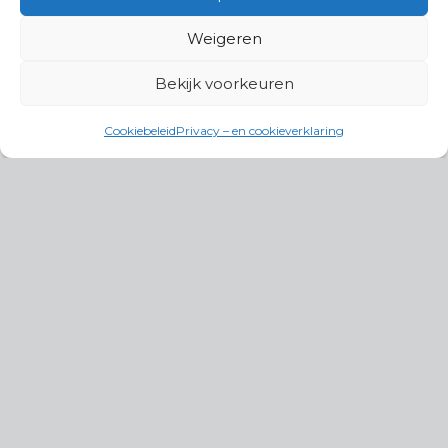
Weigeren
Bekijk voorkeuren
Cookiebeleid
Privacy – en cookieverklaring
Productgroepen
Antennes, Intercom, Audio en
Alarmsystemen
Electrisch en Hydraulisch aangedreven
systemen
Instrumenten, communicatie & monitoring
Kabels, aansluitmateriaal en accessoires