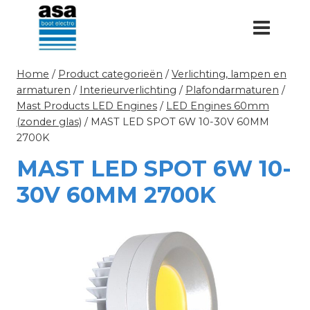
Doorgaan
naar
inhoud
Home
/
Product categorieën
/
Verlichting, lampen en
armaturen
/
Interieurverlichting
/
Plafondarmaturen
/
Mast Products LED Engines
/
LED Engines 60mm
(zonder glas)
/
MAST LED SPOT 6W 10-30V 60MM
2700K
MAST LED SPOT 6W 10-
30V 60MM 2700K