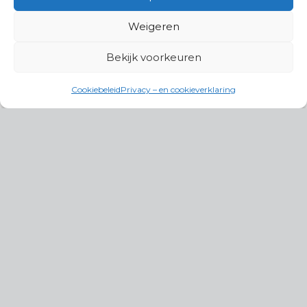
Weigeren
Bekijk voorkeuren
Cookiebeleid
Privacy – en cookieverklaring
Productgroepen
Antennes, Intercom, Audio en
Alarmsystemen
Electrisch en Hydraulisch aangedreven
systemen
Instrumenten, communicatie & monitoring
Kabels, aansluitmateriaal en accessoires