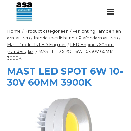
Doorgaan
naar
inhoud
Home
/
Product categorieën
/
Verlichting, lampen en
armaturen
/
Interieurverlichting
/
Plafondarmaturen
/
Mast Products LED Engines
/
LED Engines 60mm
(zonder glas)
/
MAST LED SPOT 6W 10-30V 60MM
3900K
MAST LED SPOT 6W 10-
30V 60MM 3900K