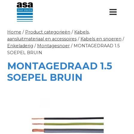
Doorgaan
naar
inhoud
Home
/
Product categorieën
/
Kabels,
aansluitmateriaal en accessoires
/
Kabels en snoeren
/
Enkeladerig
/
Montagesnoer
/
MONTAGEDRAAD 1.5
SOEPEL BRUIN
MONTAGEDRAAD 1.5
SOEPEL BRUIN