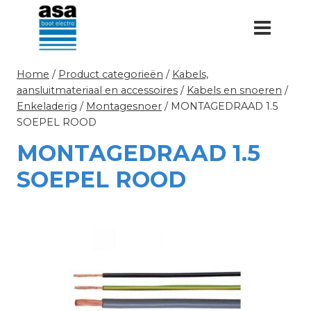
Doorgaan
naar
inhoud
Home
/
Product categorieën
/
Kabels,
aansluitmateriaal en accessoires
/
Kabels en snoeren
/
Enkeladerig
/
Montagesnoer
/
MONTAGEDRAAD 1.5
SOEPEL ROOD
MONTAGEDRAAD 1.5
SOEPEL ROOD