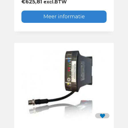
€
625,81
excl.BTW
Meer informatie