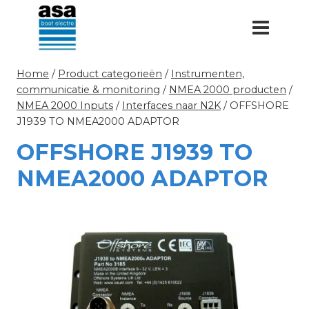
Doorgaan
naar
inhoud
Home
/
Product categorieën
/
Instrumenten,
communicatie & monitoring
/
NMEA 2000 producten
/
NMEA 2000 Inputs
/
Interfaces naar N2K
/
OFFSHORE
J1939 TO NMEA2000 ADAPTOR
OFFSHORE J1939 TO
NMEA2000 ADAPTOR