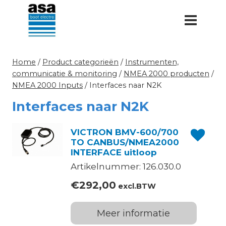
Doorgaan
naar
inhoud
Home
/
Product categorieën
/
Instrumenten,
communicatie & monitoring
/
NMEA 2000 producten
/
NMEA 2000 Inputs
/
Interfaces naar N2K
Interfaces naar N2K
VICTRON BMV-600/700
TO CANBUS/NMEA2000
INTERFACE uitloop
Artikelnummer: 126.030.0
€
292,00
excl.BTW
Meer informatie