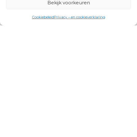
Bekijk voorkeuren
Cookiebeleid
Privacy – en cookieverklaring
Productgroepen
Antennes, Intercom, Audio en
Alarmsystemen
Electrisch en Hydraulisch aangedreven
systemen
Instrumenten, communicatie & monitoring
Kabels, aansluitmateriaal en accessoires
Lucht- en waterbehandeling,
(scheeps)installaties
Schakel- en stekkermaterialen